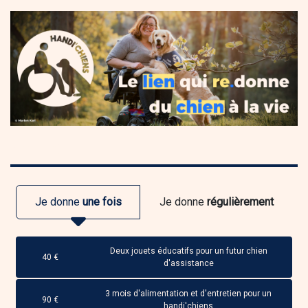
MON
DON
Je donne
une fois
Je donne
régulièrement
Deux jouets éducatifs pour un futur chien
40 €
d'assistance
3 mois d'alimentation et d'entretien pour un
90 €
handi'chiens